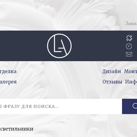
Зака
тделка
Дизайн
Мон
алерея
Отзывы
Инф
 светильники