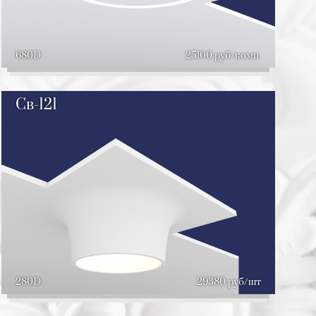
680D
25100 руб/комп.
Св-121
280D
29380 руб/шт