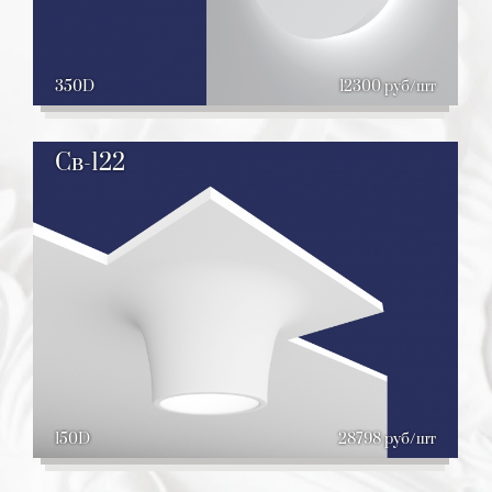
350D
12300 руб/шт
Св-122
150D
28798 руб/шт