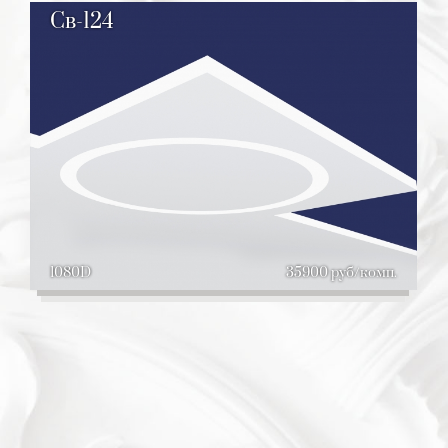
Св-124
1080D
35900 руб/комп.