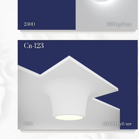
230D
8100 руб/шт
Св-123
110D
28400 руб/шт