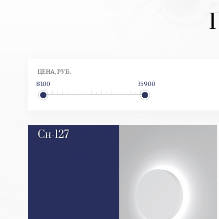
ЦЕНА, РУБ.
8100
35900
Сн-127