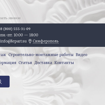
зать звонок
8 (800) 555-31-09
пн.-пт. 10:
00
— 18:
00
info@lepart.su
Симферополь
таж
Строительно-монтажные работы
Видео
ормация
Статьи
Доставка
Контакты