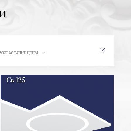
и
Св-125