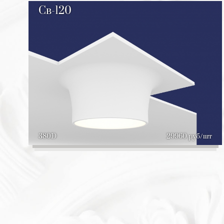
Св-120
380D
29960 руб/шт