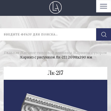
Главная
/
Каталог гипсовой лепнины
/
Карнизы с узором
/
Карниз с рисунком Лк-217, 269Hх290 мм
Лк-217